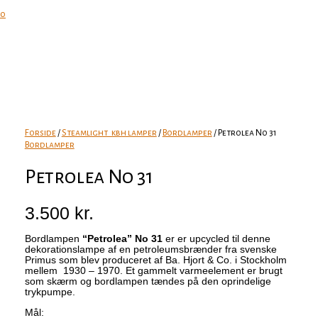
0
Forside
/
Steamlight_kbh lamper
/
Bordlamper
/ Petrolea No 31
Bordlamper
Petrolea No 31
3.500
kr.
Bordlampen
“Petrolea” No 31
er er upcycled til denne
dekorationslampe af en petroleumsbrænder fra svenske
Primus som blev produceret af Ba. Hjort & Co. i Stockholm
mellem 1930 – 1970. Et gammelt varmeelement er brugt
som skærm og bordlampen tændes på den oprindelige
trykpumpe.
Mål: