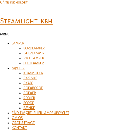
Gå til indholdet
Steamlight_kbh
Menu
LAMPER
BORDLAMPER
GULVLAMPER
VÆGLAMPER
LOFTLAMPER
MØBLER
KOMMODER
SKÆNKE
SKABE
SOFABORDE
SOFAER
REOLER
BORDE
BÆNKE
FÅ DIT MØBEL ELLER LAMPE UPCYCLET
OM OS
GRATIS FRAGT
KONTAKT