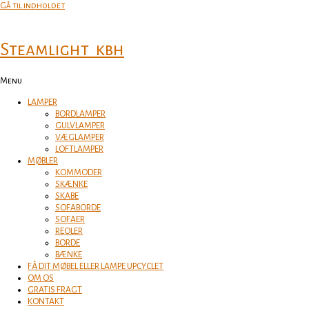
Gå til indholdet
Steamlight_kbh
Menu
LAMPER
BORDLAMPER
GULVLAMPER
VÆGLAMPER
LOFTLAMPER
MØBLER
KOMMODER
SKÆNKE
SKABE
SOFABORDE
SOFAER
REOLER
BORDE
BÆNKE
FÅ DIT MØBEL ELLER LAMPE UPCYCLET
OM OS
GRATIS FRAGT
KONTAKT