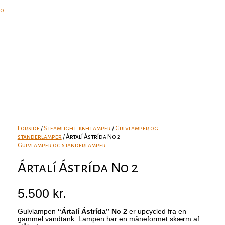
0
Forside
/
Steamlight_kbh lamper
/
Gulvlamper og
standerlamper
/ Ártalí Ástrída No 2
Gulvlamper og standerlamper
Ártalí Ástrída No 2
5.500
kr.
Gulvlampen
“Ártalí Ástrída” No 2
er upcycled fra en
gammel vandtank. Lampen har en måneformet skærm af