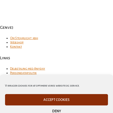
Genvej
Om Steamlight_kbh
Webshop
Kontakt
Links
Delbetaling med Anyday
Persondatapolitik
Fragt
Foretningsbetingelser
Fortrydelsesret
Vi bruger cookies for at optimere vores website og service.
Cookie policy (EU)
ACCEPT COOKIES
følg os
DENY
Instagram
Facebook