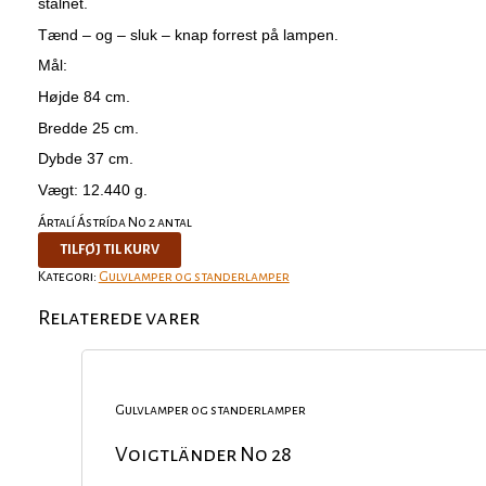
stålnet.
Tænd – og – sluk – knap forrest på lampen.
Mål:
Højde 84 cm.
Bredde 25 cm.
Dybde 37 cm.
Vægt: 12.440 g.
Ártalí Ástrída No 2 antal
TILFØJ TIL KURV
Kategori:
Gulvlamper og standerlamper
Relaterede varer
Gulvlamper og standerlamper
Voigtländer No 28